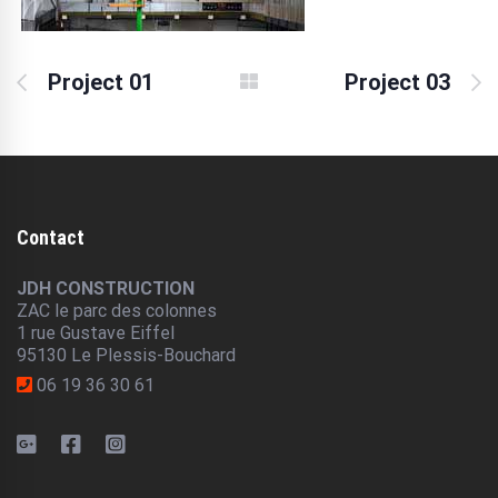
Project 01
Project 03
Contact
JDH CONSTRUCTION
ZAC le parc des colonnes
1 rue Gustave Eiffel
95130 Le Plessis-Bouchard
06 19 36 30 61