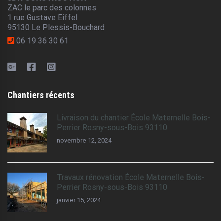
ZAC le parc des colonnes
1 rue Gustave Eiffel
95130 Le Plessis-Bouchard
06 19 36 30 61
Chantiers récents
Livraison du chantier École Maternelle Bois-
Perrier Rosny-sous-Bois 93110
novembre 12, 2024
Travaux rénovation École Maternelle Bois-
Perrier Rosny-sous-Bois 93110
janvier 15, 2024