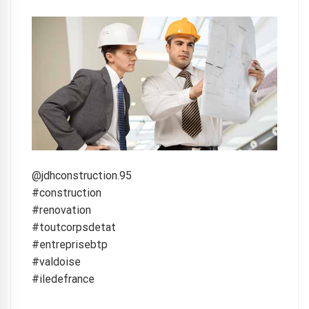
@jdhconstruction.95
#construction
#renovation
#toutcorpsdetat
#entreprisebtp
#valdoise
#iledefrance