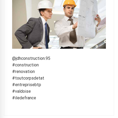
@jdhconstruction.95
#construction
#renovation
#toutcorpsdetat
#entreprisebtp
#valdoise
#iledefrance