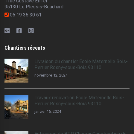
1 rue Gustave Eiffel
95130 Le Plessis-Bouchard
06 19 36 30 61
Chantiers récents
Livraison du chantier École Maternelle Bois-
Perrier Rosny-sous-Bois 93110
novembre 12, 2024
Travaux rénovation École Maternelle Bois-
Perrier Rosny-sous-Bois 93110
janvier 15, 2024
Entreprise de BTP Chars – Construction de