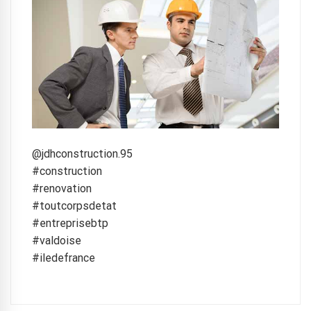
@jdhconstruction.95
#construction
#renovation
#toutcorpsdetat
#entreprisebtp
#valdoise
#iledefrance