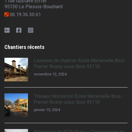
1 rue Gustave Eiffel
95130 Le Plessis-Bouchard
06 19 36 30 61
Chantiers récents
Livraison du chantier École Maternelle Bois-
Perrier Rosny-sous-Bois 93110
novembre 12, 2024
Travaux rénovation École Maternelle Bois-
Perrier Rosny-sous-Bois 93110
janvier 15, 2024
Entreprise de BTP Chars – Construction de