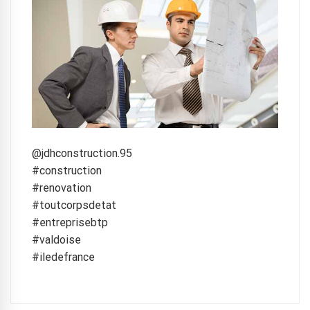
@jdhconstruction.95
#construction
#renovation
#toutcorpsdetat
#entreprisebtp
#valdoise
#iledefrance