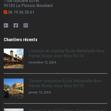
1 rue Gustave Eiffel
95130 Le Plessis-Bouchard
06 19 36 30 61
Chantiers récents
Livraison du chantier École Maternelle Bois-
Perrier Rosny-sous-Bois 93110
novembre 12, 2024
Travaux rénovation École Maternelle Bois-
Perrier Rosny-sous-Bois 93110
janvier 15, 2024
Entreprise de BTP Chars – Construction de