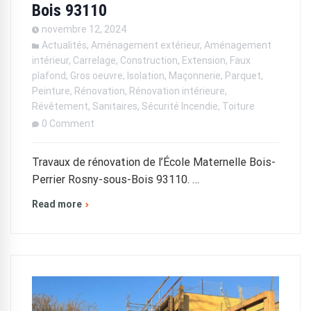
Bois 93110
novembre 12, 2024
Actualités
,
Aménagement extérieur
,
Aménagement
intérieur
,
Carrelage
,
Construction
,
Extension
,
Faux
plafond
,
Gros oeuvre
,
Isolation
,
Maçonnerie
,
Parquet
,
Peinture
,
Rénovation
,
Rénovation intérieure
,
Révêtement
,
Sanitaires
,
Sécurité Incendie
,
Toiture
0 Comment
Travaux de rénovation de l’École Maternelle Bois-
Perrier Rosny-sous-Bois 93110. …
Read more