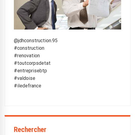
@jdhconstruction.95
#construction
#renovation
#toutcorpsdetat
#entreprisebtp
#valdoise
#iledefrance
Rechercher