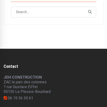
Search
Search
for:
Contact
JDH CONSTRUCTION
ZAC le parc des colonnes
1 rue Gustave Eiffel
95130 Le Plessis-Bouchard
06 19 36 30 61