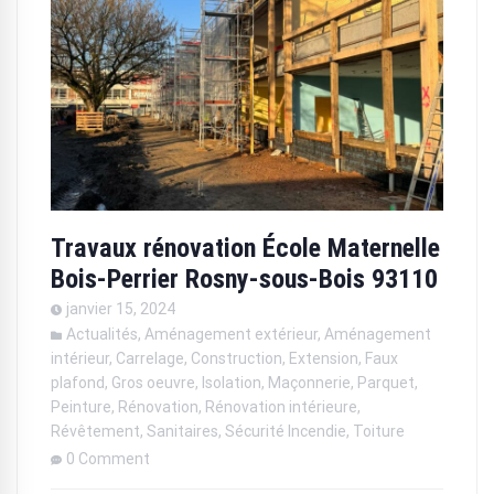
Travaux rénovation École Maternelle
Bois-Perrier Rosny-sous-Bois 93110
janvier 15, 2024
Actualités
,
Aménagement extérieur
,
Aménagement
intérieur
,
Carrelage
,
Construction
,
Extension
,
Faux
plafond
,
Gros oeuvre
,
Isolation
,
Maçonnerie
,
Parquet
,
Peinture
,
Rénovation
,
Rénovation intérieure
,
Révêtement
,
Sanitaires
,
Sécurité Incendie
,
Toiture
0 Comment