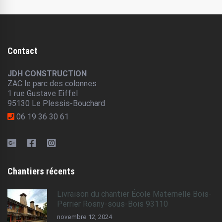
Contact
JDH CONSTRUCTION
ZAC le parc des colonnes
1 rue Gustave Eiffel
95130 Le Plessis-Bouchard
06 19 36 30 61
Chantiers récents
Livraison du chantier École Maternelle Bois-
Perrier Rosny-sous-Bois 93110
novembre 12, 2024