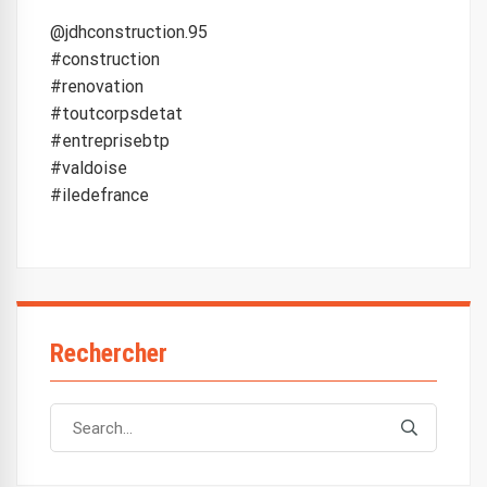
@jdhconstruction.95
#construction
#renovation
#toutcorpsdetat
#entreprisebtp
#valdoise
#iledefrance
Rechercher
Search
Search
for: