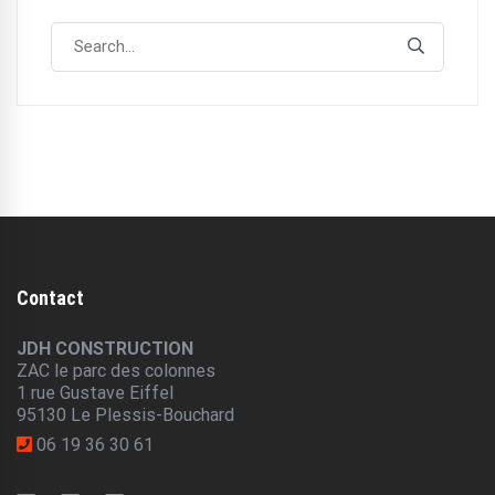
Search
Search
for:
Contact
JDH CONSTRUCTION
ZAC le parc des colonnes
1 rue Gustave Eiffel
95130 Le Plessis-Bouchard
06 19 36 30 61