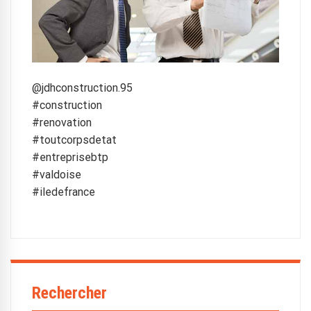
@jdhconstruction.95
#construction
#renovation
#toutcorpsdetat
#entreprisebtp
#valdoise
#iledefrance
Rechercher