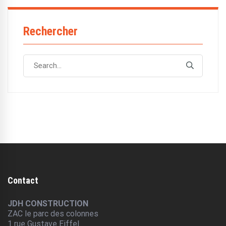
Rechercher
Search
Search
for:
Contact
JDH CONSTRUCTION
ZAC le parc des colonnes
1 rue Gustave Eiffel