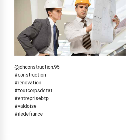
@jdhconstruction.95
#construction
#renovation
#toutcorpsdetat
#entreprisebtp
#valdoise
#iledefrance