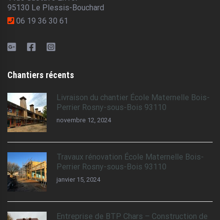
95130 Le Plessis-Bouchard
06 19 36 30 61
Chantiers récents
Livraison du chantier École Maternelle Bois-
Perrier Rosny-sous-Bois 93110
novembre 12, 2024
Travaux rénovation École Maternelle Bois-
Perrier Rosny-sous-Bois 93110
janvier 15, 2024
Entreprise de BTP Chars – Construction de