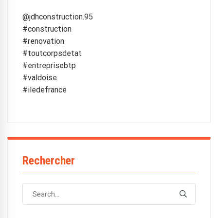
@jdhconstruction.95
#construction
#renovation
#toutcorpsdetat
#entreprisebtp
#valdoise
#iledefrance
Rechercher
Search
Search
for: