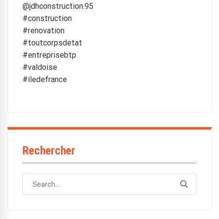
@jdhconstruction.95
#construction
#renovation
#toutcorpsdetat
#entreprisebtp
#valdoise
#iledefrance
Rechercher
Search
Search
for: