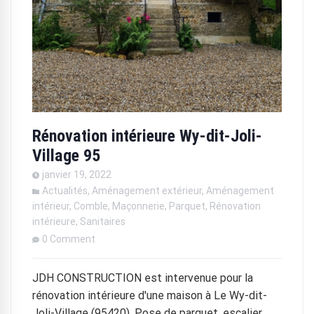
Rénovation intérieure Wy-dit-Joli-
Village 95
janvier 19, 2022
Actualités
,
Aménagement extérieur
,
Aménagement
intérieur
,
Comble
,
Maçonnerie
,
Parquet
,
Rénovation
intérieure
,
Sanitaires
0 Comment
JDH CONSTRUCTION est intervenue pour la
rénovation intérieure d'une maison à Le Wy-dit-
Joli-Village (95420). Pose de parquet, escalier,