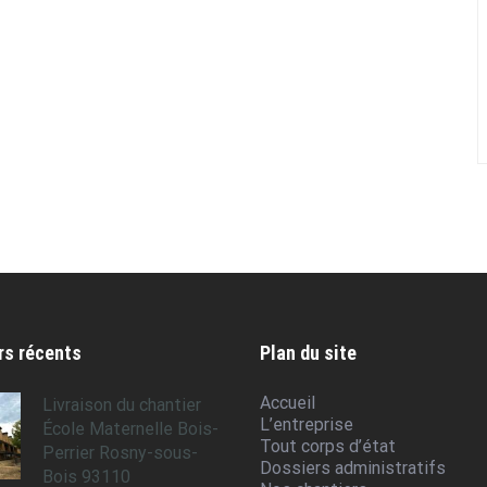
rs récents
Plan du site
Accueil
Livraison du chantier
L’entreprise
École Maternelle Bois-
Tout corps d’état
Perrier Rosny-sous-
Dossiers administratifs
Bois 93110