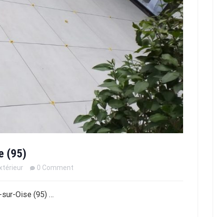
e (95)
térieur
0 Comment
-sur-Oise (95) …