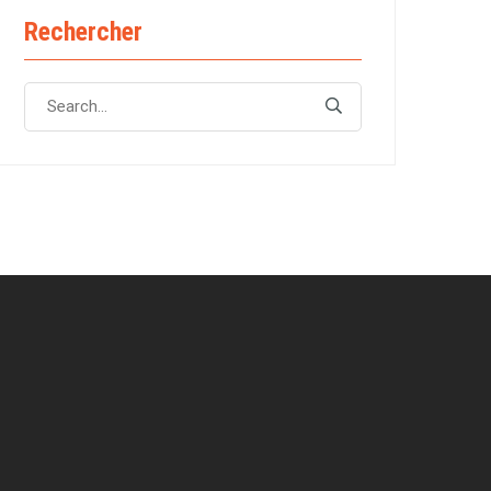
Rechercher
Search
Search
for: