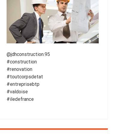
@jdhconstruction.95
#construction
#renovation
#toutcorpsdetat
#entreprisebtp
#valdoise
#iledefrance