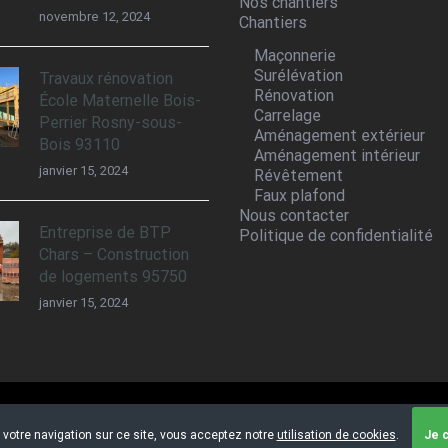
Nos chantiers
novembre 12, 2024
Chantiers
Maçonnerie
Surélévation
Travaux rénovation
Rénovation
École Maternelle Bois-
Carrelage
Perrier Rosny-sous-
Aménagement extérieur
Bois 93110
Aménagement intérieur
janvier 15, 2024
Révêtement
Faux plafond
Nous contacter
Entreprise de BTP
Politique de confidentialité
Chars – Construction
de logements 95750
janvier 15, 2024
 votre navigation sur ce site, vous acceptez notre
utilisation de cookies
.
Je 