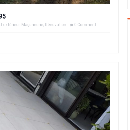
95
 extérieur
,
Maçonnerie
,
Rénovation
0 Comment