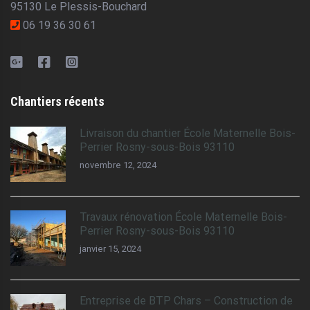
95130 Le Plessis-Bouchard
06 19 36 30 61
Chantiers récents
Livraison du chantier École Maternelle Bois-
Perrier Rosny-sous-Bois 93110
novembre 12, 2024
Travaux rénovation École Maternelle Bois-
Perrier Rosny-sous-Bois 93110
janvier 15, 2024
Entreprise de BTP Chars – Construction de