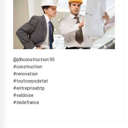
@jdhconstruction.95
#construction
#renovation
#toutcorpsdetat
#entreprisebtp
#valdoise
#iledefrance